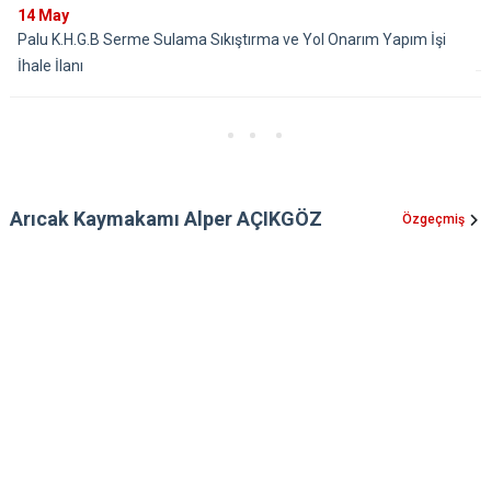
14
May
Palu K.H.G.B Serme Sulama Sıkıştırma ve Yol Onarım Yapım İşi
İhale İlanı
Arıcak Kaymakamı Alper AÇIKGÖZ
Özgeçmiş