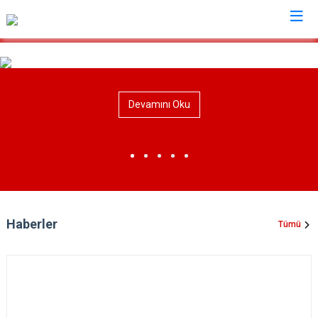
Elazığ
Devamını Oku
Ağın
Keban
Alacakaya
Kovancılar
Arıcak
Maden
Baskil
Palu
Karakoçan
Sivrice
Haberler
Tümü